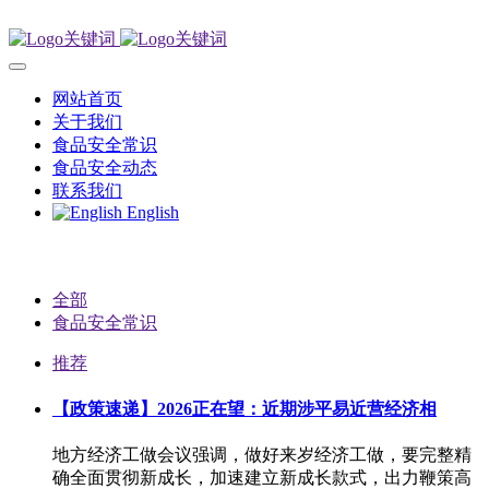
网站首页
关于我们
食品安全常识
食品安全动态
联系我们
English
全部
食品安全常识
推荐
【政策速递】2026正在望：近期涉平易近营经济相
地方经济工做会议强调，做好来岁经济工做，要完整精
确全面贯彻新成长，加速建立新成长款式，出力鞭策高