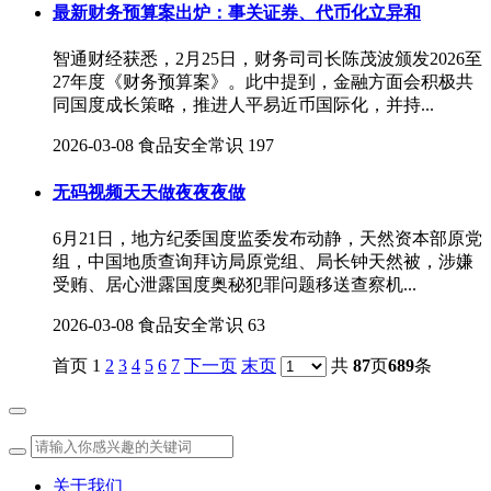
最新财务预算案出炉：事关证券、代币化立异和
智通财经获悉，2月25日，财务司司长陈茂波颁发2026至
27年度《财务预算案》。此中提到，金融方面会积极共
同国度成长策略，推进人平易近币国际化，并持...
2026-03-08
食品安全常识
197
无码视频天天做夜夜夜做
6月21日，地方纪委国度监委发布动静，天然资本部原党
组，中国地质查询拜访局原党组、局长钟天然被，涉嫌
受贿、居心泄露国度奥秘犯罪问题移送查察机...
2026-03-08
食品安全常识
63
首页 1
2
3
4
5
6
7
下一页
末页
共
87
页
689
条
关于我们