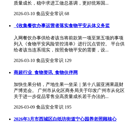
质量成长，稳中求进工做总基调，更好统筹国...
2026-03-10
食品安全常识
68
《收集餐饮办事运营者落实食物平安从体义务监
入网餐饮办事供给者该当将前款第一项至第五项的事项
列入《食物平安风险管控清单》进行沉点管控。 平台供
给者该当连系现实，按照食物平安的需要，设...
2026-03-10
食品安全常识
129
商超行业_食物资讯_食物伙伴网
加快生果分销，产地生果一坐采｜第十八届亚洲果蔬财
产博览会。 广州市从化区商务局关于印发广州市从化区
关于进一步促品零售业高质量成长若干办法的...
2026-03-09
食品安全常识
195
2026年3月市西城区白纸坊街道宁心园养老照顾核心