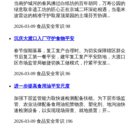
当南护城河的春风拂过白纸坊的百年胡同，万寿公园的
绿意取非遗工坊的匠心正在京城二环深处相遇，当毫米
波雷达的精准守护取屋顶菜园的土壤芬芳协调...
2026-03-09
食品安全常识
98
沉庆大渡口入厂守护食物平安
春节假期落幕，复工复产合理时。为切实保障辖区群众
节后复工第一餐平安，建牢复工复产平安防地，大渡口
区市场监管局敏捷切换工做模式，拧紧平安发...
2026-03-09
食品安全常识
86
进一步提高食用油平安尺度
加强下层监管能力取快速检测配备扶植。为下层市场监
管、农业法律配备食用油犯禁物质、塑化剂、地沟油快
速检测设备，以实现现场筛查、就地措置；开...
2026-03-09
食品安全常识
196